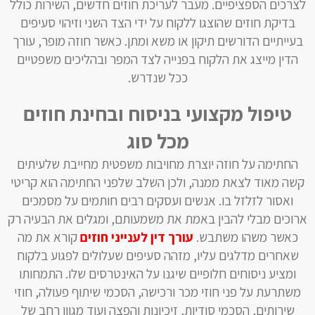
לצרכים הספציפיים. מעבר לעריכת חוזים חדשים, השירות כולל
בדיקת חוזים שהוצגו ללקוח על ידי הצד השני וזיהוי סעיפים
בעייתיים הדורשים תיקון או משא ומתן. כאשר חוזה מופר, עורך
הדין מייצג את הלקוח בפנייה לצד המפר ובהליכים משפטיים
ככל שנדרש.
טיפול מקצועי בניסוח ובחינת חוזים
מכל סוג
החתימה על חוזה יוצרת מחויבות משפטית מחייבת שלעיתים
קשה מאוד לצאת ממנה, ולכן השלב שלפני החתימה הוא קריטי
ואסור לזלזל בו. אנשים ועסקים רבים חותמים על מסמכים
ארוכים מבלי להבין באמת את משמעותם, ומגלים את הבעיה רק
כאשר משהו משתבש.
עורך דין לענייני חוזים
קורא את מה
שאחרים מדלגים עליו, מזהה סעיפים שעלולים לפגוע בלקוח
ומציע ניסוחים חלופיים שיגנו על האינטרסים שלו. התמחותו
משתרעת על פני חוזי מכר ורכישה, הסכמי שיתוף פעולה, חוזי
שירותים, הסכמי סודיות, זיכיונות והפצה ועוד מגוון רחב של