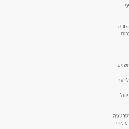
י
צורה
רוח
משפטי
 לדעת
יהול
סטרטגיה
ע מתי