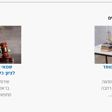
ם
מוסד
שמאי מ
לציון: כ
מהווה
שירות
 רחבה
בראשו
.
מחפשים