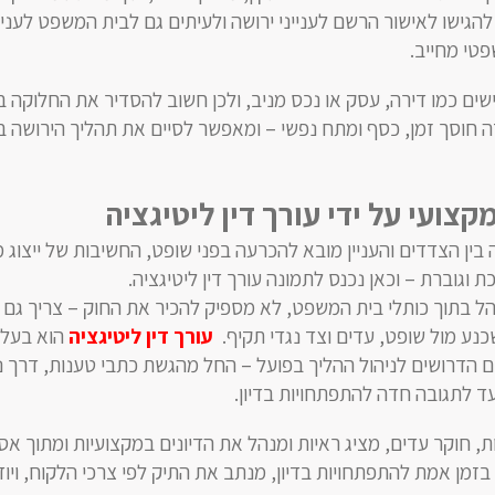
גישו לאישור הרשם לענייני ירושה ולעיתים גם לבית המשפט לעניינ
טי מחייב.
שים כמו דירה, עסק או נכס מניב, ולכן חשוב להסדיר את החלוקה ב
 חוסך זמן, כסף ומתח נפשי – ומאפשר לסיים את תהליך הירושה ב
קצועי על ידי עורך דין ליטיגציה
ין הצדדים והעניין מובא להכרעה בפני שופט, החשיבות של ייצוג 
וגוברת – וכאן נכנס לתמונה עורך דין ליטיגציה.
 בתוך כותלי בית המשפט, לא מספיק להכיר את החוק – צריך גם
כנע מול שופט, עדים וצד נגדי תקיף.
עורך דין ליטיגציה
הוא בעל
רים הדרושים לניהול ההליך בפועל – החל מהגשת כתבי טענות, דרך נ
עד לתגובה חדה להתפתחויות בדיון.
ת, חוקר עדים, מציג ראיות ומנהל את הדיונים במקצועיות ומתוך א
בזמן אמת להתפתחויות בדיון, מנתב את התיק לפי צרכי הלקוח, ויוד