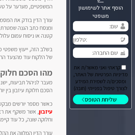
המשפטיים, מערער על טענ
הוסף אתר לשימושון
משפטי
עורך הדין בודק את המסמ
ומנסח כתב הגנה שמטרתו ל
קטנה או ניסוח עמום עלולים
בשלב הזה, ייעוץ משפטי מו
של הלקוח עוד מהצעד הרא
קראתי ואני מאשר/ת את
מהו הסכם חלוקת
מדיניות הפרטיות של האתר,
ומסכים/ה לשמירת המידע
מעבר לניהול תביעות, יש
לצורך טיפול בפנייתי (חובה)
הסכם חלוקת עיזבון בין יור
כאשר מספר יורשים מבקשים
עיזבון
, אשר משקף את רצו
וחלוקה שונה, כל עוד קיי
עורך הדין המלווה את ההלי