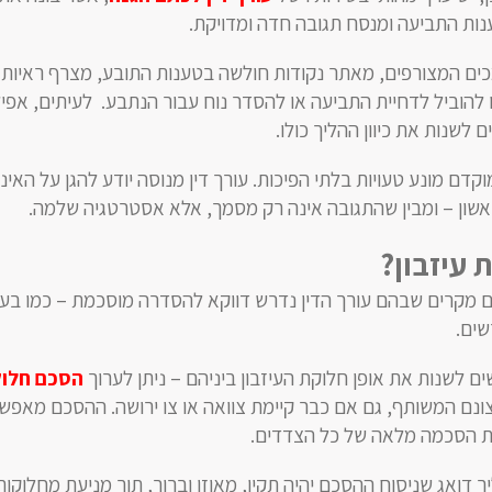
ות התביעה ומנסח תגובה חדה ומדויקת.
כים המצורפים, מאתר נקודות חולשה בטענות התובע, מצרף ראיות 
הוביל לדחיית התביעה או להסדר נוח עבור הנתבע. לעיתים, אפיל
 לשנות את כיוון ההליך כולו.
קדם מונע טעויות בלתי הפיכות. עורך דין מנוסה יודע להגן על האי
שון – ומבין שהתגובה אינה רק מסמך, אלא אסטרטגיה שלמה.
 עיזבון
?
נם מקרים שבהם עורך הדין נדרש דווקא להסדרה מוסכמת – כמו בע
שים.
 לשנות את אופן חלוקת העיזבון ביניהם – ניתן לערוך
הסכם חלו
נם המשותף, גם אם כבר קיימת צוואה או צו ירושה. ההסכם מאפש
מת הסכמה מלאה של כל הצדדים.
ך דואג שניסוח ההסכם יהיה תקין, מאוזן וברור, תוך מניעת מחלוקות