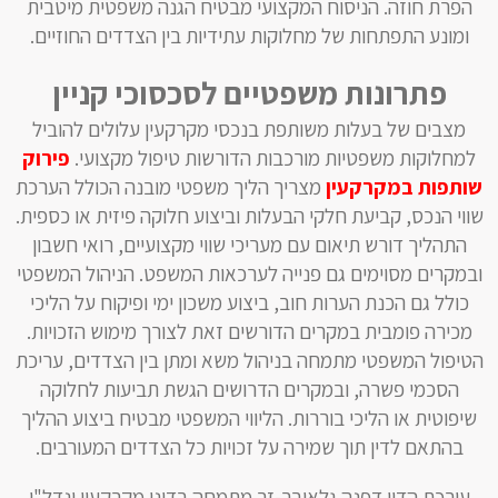
הפרת חוזה. הניסוח המקצועי מבטיח הגנה משפטית מיטבית
ומונע התפתחות של מחלוקות עתידיות בין הצדדים החוזיים.
פתרונות משפטיים לסכסוכי קניין
מצבים של בעלות משותפת בנכסי מקרקעין עלולים להוביל
למחלוקות משפטיות מורכבות הדורשות טיפול מקצועי.
פירוק
שותפות במקרקעין
מצריך הליך משפטי מובנה הכולל הערכת
שווי הנכס, קביעת חלקי הבעלות וביצוע חלוקה פיזית או כספית.
התהליך דורש תיאום עם מעריכי שווי מקצועיים, רואי חשבון
ובמקרים מסוימים גם פנייה לערכאות המשפט. הניהול המשפטי
כולל גם הכנת הערות חוב, ביצוע משכון ימי ופיקוח על הליכי
מכירה פומבית במקרים הדורשים זאת לצורך מימוש הזכויות.
הטיפול המשפטי מתמחה בניהול משא ומתן בין הצדדים, עריכת
הסכמי פשרה, ובמקרים הדרושים הגשת תביעות לחלוקה
שיפוטית או הליכי בוררות. הליווי המשפטי מבטיח ביצוע ההליך
בהתאם לדין תוך שמירה על זכויות כל הצדדים המעורבים.
עורכת הדין דפנה גלאובר-זר מתמחה בדיני מקרקעין ונדל"ן