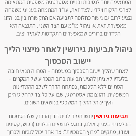
המתאימה יותר לנסיבות ובניית אסטרטגיה משפטית המתאימה
לצרכי הלקוח וילדיו. לצד זאת, עו"ד המתמחה בענייני משפחה
מציע לרוב גם גישור כחלופה לתביעה אם התקשורת בין בני הזוג
מאפשרת זאת או ניהול מו"מ עם הצד השני . התוצאה היא
הסדרים ברורים שמאפשרים התקדמות לעתיד יציב.
ניהול תביעות גירושין לאחר מיצוי הליך
יישוב הסכסוך
לאחר שהליך יישוב הסכסוך במשפחה – המהווה תנאי חובה
בלעדיו לא ניתן להגיש תביעות ברוב המכריע של המקרים –
הסתיים ללא הסכמות, נפתחת הדרך לשלב ההתדיינות
המשפטית. זהו צומת אסטרטגי, שבו על כל צד להחליט היכן
ואיך ינוהל ההליך המשפטי בנושאים השונים.
תביעות גירושין
יוגשו תמיד לבית הדין הרבני, שלו הסמכות
הבלעדית בעניין. אולם, בנוגע לנושאים הנלווים (רכוש, קטינים
ועוד), מתקיים "מרוץ הסמכויות": צד אחד יכול לנסות ולכרוך