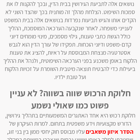
נושאים אלה לתביעת הגירושין בבית הדין, ובכך להקנות לו את
סמכות השיפוט. הצלחת מהלך זה מותנית בכך שהצד השני לא
הקדים אותו והגיש תביעות נפרדות בנושאים אלה בבית המשפט
לענייני משפחה. לאחר שנקבעה הערכאה המוסמכת, ההליך
כולל הגשת כתבי טענות, גילוי מסמכים, מינוי מומחים דיוני
קדם-משפט ודיוני הוכחות. תפקידו של עורך הדין הוא לגבש
אסטרטגיה מנצחת המבוססת על ראיות, להציג את טענות
הלקוח באופן משכנע בפני הערכאה השיפוטית, ולנהל את ההליך
ביעילות כדי להבטיח תוצאה מיטבית השומרת על זכויות הלקוח
ועל טובת ילדיו.
חלוקת הרכוש שווה בשווה? לא עניין
פשוט כמו שאולי נשמע
חלוקת רכוש היא אחד האתגרים המשמעותיים בתהליך גירושין,
הדורש מקצועיות וידע משפטית בתחום. למרות העיקרון של
הסדר איזון משאבים
עליו מבוסס חוק יחסי ממון בין בני זוג,
שמטרתו לחלק באופן שוויוני נכסים שנצברו במשותף במהלך