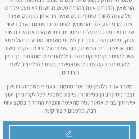
הנישואין, הדברים אינם בהכרח פשוטים. ישנם לא מעט מקרים
של טענה לכוונת שיתוף בנכס שאינו בר איזון כגון נכס שצבר
אחד מבני הזוג לפני הנישואין. לעיתים נדרשת גם הערכת שווי
של נכסים מורכבים על ידי מומחים, כמו שמאים או הערכת שווי
עסק , מוניטין ועוד. עורך דין לענייני משפחה מסייע בניהול משא
ומתן או ייצוג בבית המשפט, תוך שמירה על זכויות הלקוח. גישור
עשוי להפחית קונפליקטים ולהוביל להסכמות מותאמות. כך ניתן
להבטיח חלוקה צודקת שמאפשרת בסיס כלכלי יציב לשני
הצדדים.
משרד עו"ד גלוזמן-מור יוסף מתמחה בענייני משפחה וגירושין
וצבר ניסיון רב הן בגישור והן בייצוג משפטי. לכל לקוח ניתן ייעוץ
אישי תוך בניית אסטרטגיה מתאימה והובלת התהליך במקצועיות
רבה. מוזמנים ליצור קשר.