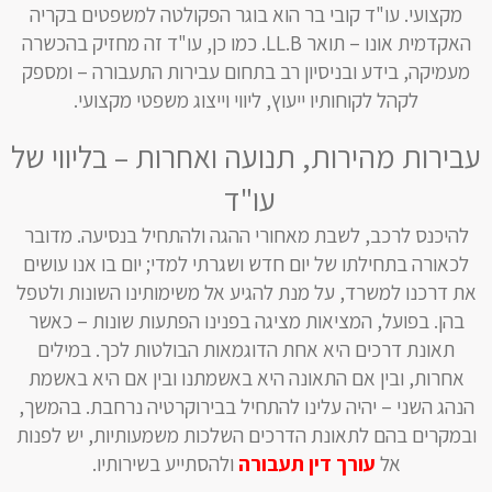
מקצועי. עו"ד קובי בר הוא בוגר הפקולטה למשפטים בקריה
האקדמית אונו – תואר LL.B. כמו כן, עו"ד זה מחזיק בהכשרה
מעמיקה, בידע ובניסיון רב בתחום עבירות התעבורה – ומספק
לקהל לקוחותיו ייעוץ, ליווי וייצוג משפטי מקצועי.
עבירות מהירות, תנועה ואחרות – בליווי של
עו"ד
להיכנס לרכב, לשבת מאחורי ההגה ולהתחיל בנסיעה. מדובר
לכאורה בתחילתו של יום חדש ושגרתי למדי; יום בו אנו עושים
את דרכנו למשרד, על מנת להגיע אל משימותינו השונות ולטפל
בהן. בפועל, המציאות מציגה בפנינו הפתעות שונות – כאשר
תאונת דרכים היא אחת הדוגמאות הבולטות לכך. במילים
אחרות, ובין אם התאונה היא באשמתנו ובין אם היא באשמת
הנהג השני – יהיה עלינו להתחיל בבירוקרטיה נרחבת. בהמשך,
ובמקרים בהם לתאונת הדרכים השלכות משמעותיות, יש לפנות
אל
עורך דין תעבורה
ולהסתייע בשירותיו.