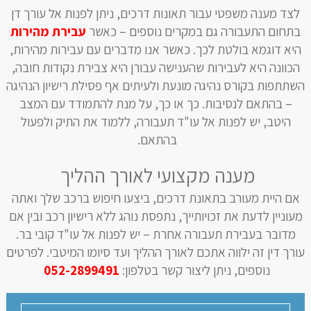
לצד מענה משפטי עבור תאונות דרכים, ניתן לפנות אל עורך דן
בתחום התעבורה גם במקרים נוספים – כאשר
עבירת מהירות
היא דוגמא בולטת לכך. כאשר אנו מדברים עם עבירות מהירות,
הכוונה היא לעבירות שהענישה עבורן היא צבירת נקודות חובה,
השתתפות בקורס נהיגה מונעת ולעיתים אף פסילת רישיון הנהיגה
– בהתאם לנסיבות. כך או כך, על מנת להתמודד עם המצב
היטב, יש לפנות אל עו"ד תעבורה, ללמוד את התיק ולפעול
בהתאם.
מענה מקצועי לאורך ההליך
אם היית מעורב בתאונת דרכים, ביצעו חיפוש ברכב שלך ואתה
מעוניין לדעת את זכויותייך, נתפסת נוהג ללא רישיון רכב ובין אם
מדובר בעבירת תעבורה אחרת – יש לפנות אל עו"ד קובי בר.
עורך דין זה ילווה אתכם לאורך ההליך ועד סיומו המיטבי. לפרטים
נוספים, ניתן ליצור קשר בטלפון:
052-2899491