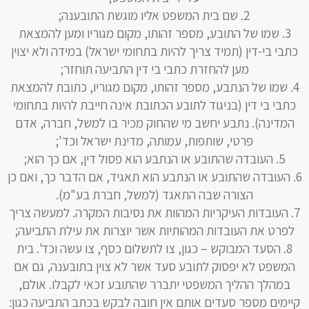
שם בית המשפט אליו מוגשת התובענה;
שמו של התובע, מספר זהותו, מקום מגוריו ומען להמצאת
כתבי בי-דין (תמיד צריך להיות בתחומי ישראל) במידה ולא יצוין
מען להחזרת כתבי בי דין התביעה תוחזר;
שמו של הנתבע, מספר זהותו, מקום מגוריו, כתובת להמצאת
כתבי בי דין (בניגוד לתובע הכתובת אינה חייבת להיות בתחומי
המדינה). נתבע יחשב מי שהחוק מכיר בו למשל, חברה, אדם
פרטי, שותפות, עמותה, מדינת ישראל וכד';
העובדה שהתובע או הנתבע הוא פסול דין, אם כך הוא;
העובדה שהתובע או הנתבע הוא תאגיד, אם הדבר כך, ואם כן
הצורה שבה התאגד (למשל, חברת בע"מ).
העובדות העיקריות המהוות את נסיבות המקרה. למעשה צריך
לפרט את העובדות המהותיות אשר יוצרות את עילת התביעה;
הסעד המבוקש – כגון, צו לתשלום כסף, צו עשה וכד'. בית
המשפט לא יפסוק לתובע סעד אשר לא צוין בתובענה, גם אם
במהלך ההליך המשפטי יתברר שהתובע זכאי לקבלו. אולם,
קיימים מספר סעדים אותם אין חובה לבקש בכתב התביעה כגון: