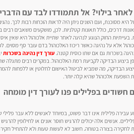
לאחר בילוי? אל תתמודדו לבד עם הדברי
 היא מסוכנת, ועם השנים ניתן היה לראות הוכחות רבות לכך. נהגי
אונות דרכים, כולל תאונות קטלניות. לכן, מושקעים משאבים רבים 
 בעייתיות החוק הנוגע לנהיגה לאחר שתיית אלכוהול היא שאין איס
והול אלא על נהיגה כאשר ריכוז האלכוהול בדם עובר סף מסוים. לכן
יגה בשכרות גם אם שתו כוסית קטנה.
עורך דין נהיגה בשכרות
יב
פן ביצוע הבדיקה לקביעת רמת האלכוהול. במקרים רבים מתגלה ש
צוע הבדיקה, מה שמביא לביטול האישום לחלוטין או ללפחות להמר
ת השפעת אלכוהול שהיא קלה יותר.
 חשודים בפלילים פנו לעורך דין מומחה
 עבירה פלילית אינו דבר פשוט, במיוחד לאנשים ללא עבר פלילי 
יליים. אנשים אלה יכולים להרגיש חוסר אונים או לחילופין להרגי
ת לחקירה בצורה בטוחה. חשוב לא לעשות טעות ולא להתחיל חקיר