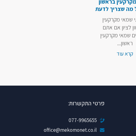
קרקעין בראשון
ל מה שצריך לדעת
י שמאי מקרקעין
ן לציון אם אתם
 שמאי מקרקעין
ראשון...
קרא עוד
פרטי התקשרות:
077-9965655
office@mekomonet.co.il