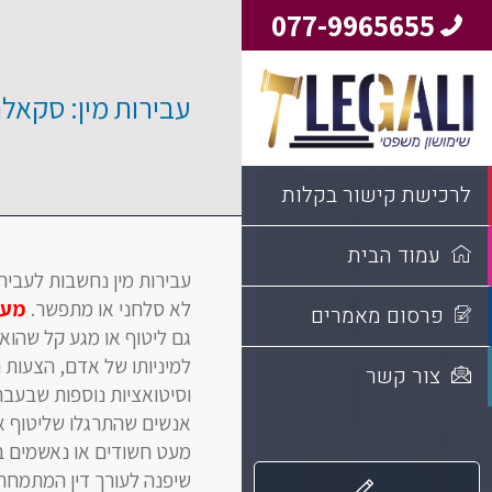
077-9965655
עבירות מין: סקאל
לרכישת קישור בקלות
עמוד הבית
עבירות מין נחשבות לעביר
לא סלחני או מתפשר.
מעש
פרסום מאמרים
גם ליטוף או מגע קל שהוא
למיניותו של אדם, הצעות ח
צור קשר
וסיטואציות נוספות שבעבר
אנשים שהתרגלו שליטוף או
מעט חשודים או נאשמים בב
שיפנה לעורך דין המתמח