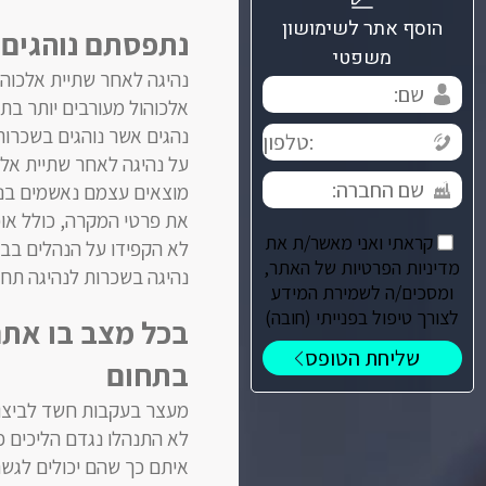
הוסף אתר לשימושון
נתפסתם נוהגים 
משפטי
נהיגה לאחר שתיית אלכוהול
אלכוהול מעורבים יותר בת
נהגים אשר נוהגים בשכרות.
על נהיגה לאחר שתיית אלכ
מוצאים עצמם נאשמים בנה
את פרטי המקרה, כולל או
קראתי ואני מאשר/ת את
לא הקפידו על הנהלים בבי
מדיניות הפרטיות של האתר,
נהיגה בשכרות לנהיגה תח
ומסכים/ה לשמירת המידע
לצורך טיפול בפנייתי (חובה)
בכל מצב בו אתם
בתחום
מעצר בעקבות חשד לביצוע
לא התנהלו נגדם הליכים פל
איתם כך שהם יכולים לגש