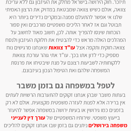
תיזכר. חוק הירושה בישראל מחלק את העיזבון גם ללא עריכת
צוואה, אולם כשיש צוואה שמבטאת במדויק את הרצון האמיתי
שלנו אי אפשר להתעלם ממנה ובמקרים נדירים ביותר היא
תבוטל וגם אז לאחר הליכים משפטיים מורכבים ואין ספור
הוכחות שינסו להפריך אותה. לכן, חשוב מאוד לחשוב על
המהלכים האלה מראש כדי להבטיח את חלוקת העיזבון ולנסח
צוואה חוקית ותקפה אצל
עו"ד צוואות
שאנחנו מרגישים נוח
מספיק כדי לדון אתו בכך. עו"ד אתי גוהר עורכת צוואות
ללקוחותיה לשביעות רצונם על מנת שיבטיחו את פרנסת
המשפחה שלהם ואת הטיפול הנכון בעיזבונם.
לטפל במשפחה גם בזמן משבר
בעתות משבר שבהן אנחנו זקוקים להתערבות הרשויות לעתים
אין ברירה אלא לפנות לעזרה משפטית מקצועית. אולם לא רק
בזמנים כמו גירושין או בעיות ירושה במשפחה אפשר להיעזר
בייעוץ משפטי. שירותיו המשפטיים של
עורך דין לענייני
משפחה בירושלים
ניתנים גם בזמן שבו אנחנו זקוקים להליכים